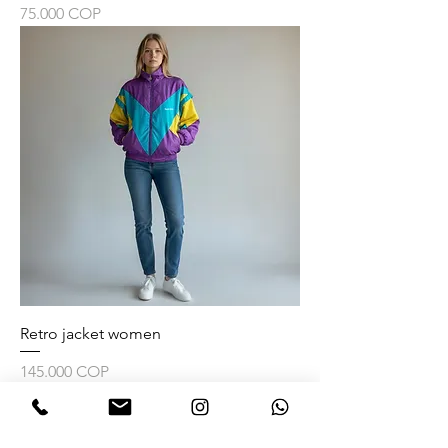
Precio
75.000 COP
Retro jacket women
Precio
145.000 COP