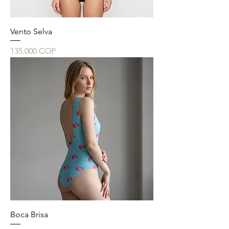
Vento Selva
Precio
135.000 COP
Boca Brisa