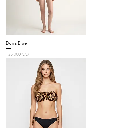
Duna Blue
Precio
135.000 COP