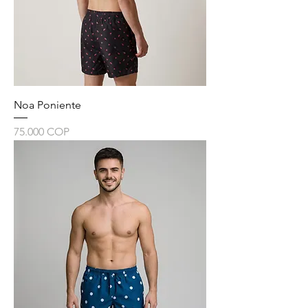
Noa Poniente
Precio
75.000 COP