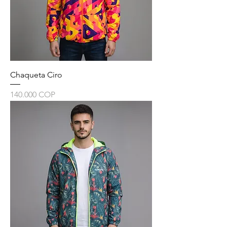
Chaqueta Ciro
Precio
140.000 COP