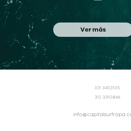
Ver más
321 3453105
312 3310866
info@capitalsurfropa.