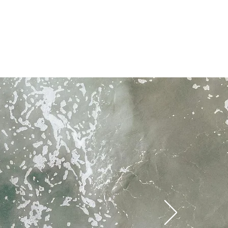
ar con colores similares. Utilizar
. No usar blanqueador ni
 al aire o en secadora a baja
char a temperatura baja si es
anchar sobre estampados, bordados
 lavar en seco.