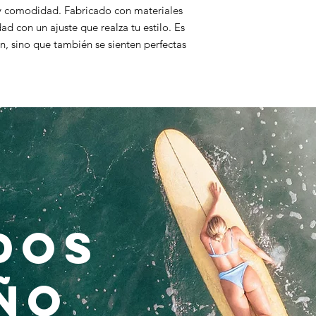
(máximo 30°C). Lav
 y comodidad. Fabricado con materiales
detergente suave
d con un ajuste que realza tu estilo. Es
suavizantes. Secar
n, sino que también se sienten perfectas
temperatura. Plan
necesario. No pl
o aplicaciones. No
SÍGUENOS EN
dos
ño