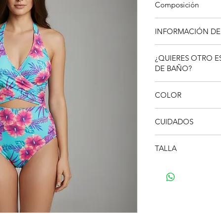
Composición
80% Nylon 20% Spandex
INFORMACIÓN DE
copas.
No incluye domicilio.
¿QUIERES OTRO E
DE BAÑO?
Si deseas un vestido
COLOR
hablar con uno de nu
acordar, tallas, dise
Pueden presentarse l
por
Whatsapp
.
CUIDADOS
la iluminación y la pan
Lavar a mano con a
TALLA
Enjuagar después 
sal o arena.
Aquí podrás encontrar
No usar lavadora,
desde la más pequeñ
suavizantes.
Revisa nuestra guía d
Secar a la sombra,
No retorcer ni pla
Evitar superficies