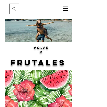
volve
r
frutales